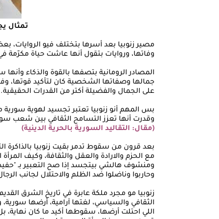
تمثال يج
مصير زنوبيا بعد أسرها بتختلف فيو الروايات، بع
وفاتها، وروايات بتقول أنها عاشت حياة مكرّمة في 
المصادر الرومانية بتصفها بالقوة والذكاء وأنه
جمالها وصفاتها الشخصية كان لتأكيد قوتها، وفق لل
على الجمال والفضيلة أكتر من القدرات الحقيقية.
بس المهم أنو زنوبيا تعتبر تجسيد لهوية سورية 
وقدرت أنها تعزز التسامح الثقافي بين شعب سوريا
(مقال: التقاليد السورية بالحرية الدينية)
بعد قرون من سقوط تدمر بقيت زنوبيا بالذاكرة التا
مع الحزم والارادة والعقل والثقافة، وكيف المرأة 
ومنشوف هالشي بيتجسد إذا صح التعبير بـ "حفيدات
وحاربوا وناضلوا ضد الظلم والاحتلال لجانب الرجال
زنوبيا مو مجرد ملكة عابرة في تاريخ الشرق القديم
الثقافي والسياسي، لغتها آرامية، أرضها سورية، و
اللي احتلت أرضها، سقوطها أكيد ما كان نهاية، بل