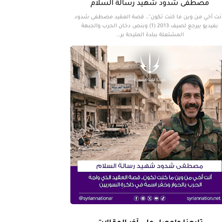
مصطفى شدود شهيد رسالة السلام
نت أخي من وين ما كنت تكون".. قصة العقيد مصطفى شدود
بفيديو بيرجع لصيف 2013 (1) وبنص دخان الحرب والجبهة
المشتعلة ببلدة المليحة بر...