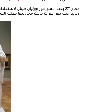
أجنبية، هي زنوبيا السورية ملكة تدمر.
(مقال: الكا
بعام 271 بعت الإمبراطور أورليان جيش لا
زنوبيا جنب نهر الفرات بوقت محاولتها تطلب ال