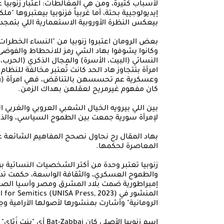
لأسباب كتيرة، ومن هي المغالطات: اعتبار زنوبيا ع
إيديولوجيية بحتة، أما غربياً فزنوبيا بيعتبروها "
بيعكس النظرة الأوروبية الاستعمارية اللي بتمج
بعض الرومان اعتبروا زنوبيا من "النساء الخطرات"
وكانوا يشوفوا بهاد الشي رمز للانحطاط والفوضى،
النسائي (البيت، الأسرة) والمجال الذكري (الحر
امرأة بتتجاوز هاد الحد كانت تُعتبر مخالفة للنظام
وعسكرية عم تحسسهن بالتناقض، فهي امرأة (ر
كان مفهوم غيرمريح لعقلهن بهداك الزمن.
بين اللي بيرويه الخيال الشعبي العروبي والغربي ا
لإمرأة سورية جمعت بين الطموح السياسي، والذك
بهاد المقال رح نحاول نصحح المفاهيم الشائعة عن 
المعاصرة لحكمها.
زنوبيا تعتبر وحدة من أكتر الشخصيات النسائية ب
والطموح العسكري، والثقافة الواسعة، حكمت تدم
الرومانية" وأشارت بمنشورها لأصولها الآرامية وجذ
اسم زنوبيا الأصلي كان