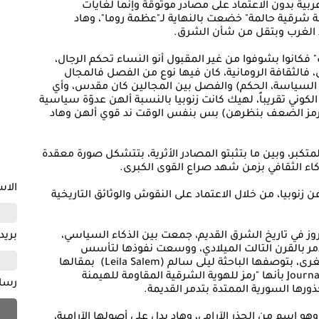
ربية بدون الاعتماد على مصادر موثوقة وإنما لغايات
ملكة شرقية حالمة" خضعت بالنهاية لـ"عظمة روما"، وهاد
د الغرب وبتقل من شأن الشرق.
 فكانوا بشوفوا من غير المقبول أنو النساء تحكم الرجال،
 فالثقافة الرومانية، كان فيها نوع من الفصل فالمجال
ب، السياسة، الحكم) والفصل بين المجالين كان مقدس، وأي
 الكوني تقريباً، لهيك كانت زنوبيا بالنسبة ألهن عدوّة سياسية
مز الضعف بنظرهن) بس بنفس الوقت ند قوي ألهن وهاد
لمتكبر، وبين ما بتثبتو المصادر الأثرية، بتتشكل صورة معقدة
اء الثقافي بزمن شهد صراع القوى الكبرى.
الا
زنوبيا، من خلال الاعتماد على النقوش والوثائق التاريخية
روز في تاريخ الشرق القديم، جمعت بين الذكاء السياسي،
بريد
ر بالقرن التالت الميلادي، ووسعت نفوذها لتأسس
إمبراطورية ضمت بلاد المشرق ومصر وآسيا الصغرى، بتوصفها الباحثة ليلى سالم (Leila Salem) بمقالها
المنشور في Journal for Semitics (UNISA Press, 2023) بأنها "رمز للهوية الشرقية المقاومة للهيمنة
رسا
ورها السورية الممتدة بتدمر القديمة.
 Bat-Zabbai أي "بنت زَبّاي" وهو اسم من الجذر الآرامي، وهاد بدل على أصولها الآرامية،