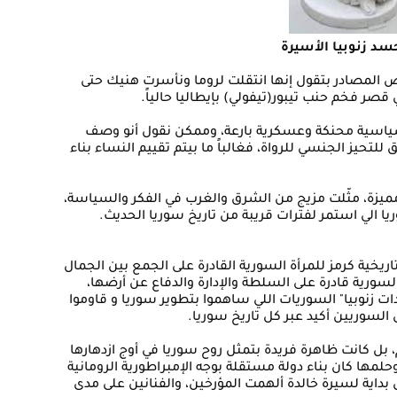
سد زنوبيا الأسيرة
ض المصادر بتقول إنها انتقلت لروما ونأسرت هنيك حتى
قصر فخم حنب تيبور(تيفولي) بإيطاليا حالياً.
ا سياسية محنكة وعسكرية بارعة، وممكن نقول أنو وصف
تحيز الجنسي للرواة، فغالباً ما بيتم تقييم النساء بناء
مميزة، مثّلت مزيج من الشرق والغرب في الفكر والسياسة،
 الي استمر لفترات قريبة من تاريخ سوريا الحديث.
ريخية كرمز للمرأة السورية القادرة على الجمع بين الجمال
السورية قادرة على السلطة والإدارة والدفاع عن أرضها،
 زنوبيا" السوريات اللي ساهموا بتطوير سوريا و قاوموا
 السوريين أكيد عبر كل تاريخ سوريا.
، بل كانت ظاهرة فريدة بتمثل روح سوريا في أوج ازدهارها
حلمها كان بناء دولة مستقلة بوجه الإمبراطورية الرومانية
 بداية لسيرة خالدة ألهمت المؤرخين، والفنانين على مدى