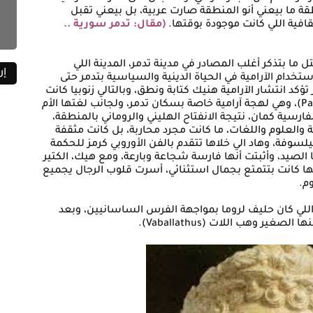
طقة ما بيعني أنو المنطقة صارت عربية، بل بيعني تقبل
قافية اللي كانت موجودة بوقتها.
(مقال: تدمر سورية ..
يلادي لعيلة نبيلة متل ما بتذكر أغلب المصادر في مدينة تدمر، المدينة اللي
تخدام الآرامية في الحياة الدينية والسياسية بتدمر حتى
 تؤكد انتشار الآرامية هنيك كتابة ونطق، وبالتالي زنوبيا كانت
بتحكي اللغة الآرامية التدمريّة (Palmyrene Aramaic)، وهي لهجة آرامية خاصة بسكان تدمر، ولجانب لغتها الأم
فارسية كمان، نتيجة الانفتاح الهليني والروماني بالمنطقة،
 والعلوم واللغات، ما كانت مجرد محاربة، بل كانت مثقفة
يلسوفة، وهاد الي خلاها تتقدم بالفن الأوروبي كرمز للحكمة
الصيد، وأثبتت أنها فارسة شجاعة وبارعة، ومع هيك، الكتير
ها كانت بتتمتع بجمال استثنائي، أسرت قلوب الرجال يجميع
وم.
ينة (Odaenathus) حاكم تدمر، اللي كان حليف لروما بمواجهة الفرس الساسانيين، وبعد