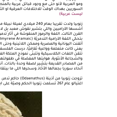
ومو العربية لأنو حتى مع وجود قبائل عربية بالمن
السوريين بهداك الوقت للاختلافات العرقية او الث
ليست عربية)
زنوبيا ولدت تقريبا بعام 240 م
أسّسها الآراميين واللي بتشير نقوش معبد بِل لاس
القرن التالت، اللغة والرموز المنقوشة في آثار تدمر
أتقنت اليونانية والمصرية وممكن اللاتينية وحتى ال
يعني كانت متعلمة وواعية ثقافيًا، درست الفلسفة
تتقن اللغات الكلاسيكية وتتبنّى نموذج الملكة الف
والشجاعة الأنثوية، هوايتها المفضلة في طفولتها 
من المصادر القديمة بتشير لصفة وحدة بالذات، أن
أنحاء سوريا بجمالها الأخّاذ وسحرها اللي ما بيتقا
تزوجت زنوبيا من أذ
اغتيالو عام 267 تسلمت زنوبيا الحكم وصيّة على ابنها الصغير وهب اللات (Vaballathus).