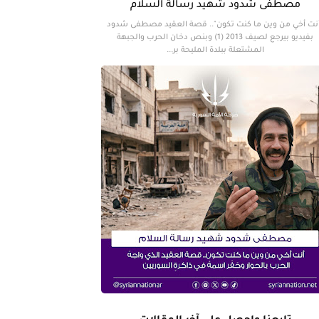
مصطفى شدود شهيد رسالة السلام
نت أخي من وين ما كنت تكون".. قصة العقيد مصطفى شدود
بفيديو بيرجع لصيف 2013 (1) وبنص دخان الحرب والجبهة
المشتعلة ببلدة المليحة بر...