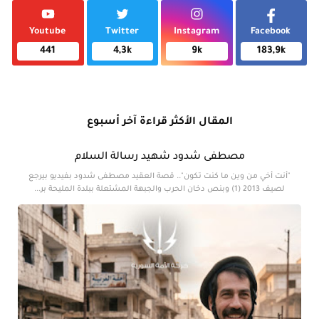
Youtube
Twitter
Instagram
Facebook
441
4,3k
9k
183,9k
المقال الأكثر قراءة آخر أسبوع
مصطفى شدود شهيد رسالة السلام
"أنت أخي من وين ما كنت تكون".. قصة العقيد مصطفى شدود بفيديو بيرجع
لصيف 2013 (1) وبنص دخان الحرب والجبهة المشتعلة ببلدة المليحة بر...