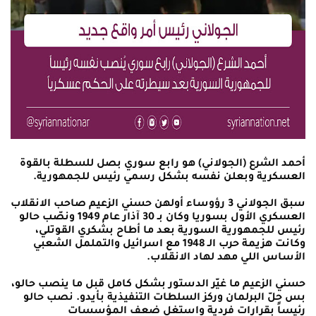
أحمد الشرع (الجولاني) هو رابع سوري بصل للسطلة بالقوة
العسكرية وبعلن نفسه بشكل رسمي رئيس للجمهورية.
سبق الجولاني 3 رؤوساء أولهن حسني الزعيم صاحب الانقلاب
العسكري الأول بسوريا وكان بـ 30 آذار عام 1949 ونصّب حالو
رئيس للجمهورية السورية بعد ما أطاح بشكري القوتلي،
وكانت هزيمة حرب الـ 1948 مع اسرائيل والتململ الشعبي
الأساس اللي مهد لهاد الانقلاب.
حسني الزعيم ما غيّر الدستور بشكل كامل قبل ما ينصب حالو،
بس حلّ البرلمان وركز السلطات التنفيذية بأيدو. نصب حالو
رئيساً بقرارات فردية واستغل ضعف المؤسسات