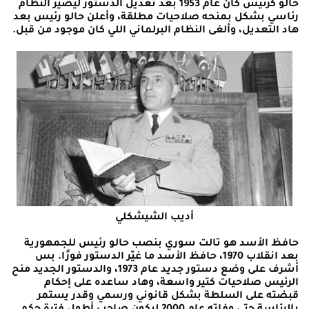
حالو كرئيس كان عام 1953 بعد تعديل الدستور ليصير النظام
رئاسي بشكل بمنحه صلاحيات مطلقة، وأعلن حالو رئيس بعد
هاد التعديل، وألغى النظام البرلماني اللي كان موجود من قبل.
أديب الشيشكلي
حافظ الأسد هو تالت سوري بنصب حالو رئيس للجمهورية
بعد انقلاب 1970، حافظ الأسد ما غيّر الدستور فورًا. بس
أشرف على وضع دستور جديد عام 1973، والدستور الجديد منح
الرئيس صلاحيات كتير واسعة، وهاد ساعده على إحكام
قبضته على السلطة بشكل قانوني ورسمي
وقدر يستمر