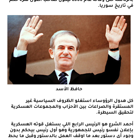
بالرئاسة حتى وفاته عام 2000 ليكون صاحب أطول فترة حكم
في تاريخ سوريا.
حافظ الأسد
كل هدول الرؤوساء استغلو الظروف السياسية غير
المستقرة والصراعات بين الأحزاب والمجموعات العسكرية
لتحقيق السيطرة.
أحمد الشرع هو الرئيس الرابع اللي بستغل قوته العسكرية
بإعلان نفسو رئيس للجمهورية وهو أول رئيس بيحكم بدون
وجود أي دستور بعد ما اوقف العمل بالدستور وقبل ما يحط