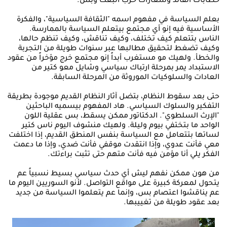
خطابات القائد وشعارات حزب البعث وبس.
بعلم السياسة في مفهوم اسمه "الثقافة السياسية"، والفكرة
الأساسية فيه إنو أي مجتمع بيتعلم السياسة بالممارسة.
الناس بتتعلم كيف تختلف، وكيف تناقش، وكيف تنظم حالها،
وكيف تضغط لتحقيق مطالبها عبر سنوات طويلة من التجربة
والخطأ. ولهيك مو مستغرب أبداً إنو مجتمع خرج مؤخراً من عقود
الاستبداد يمر بمرحلة ارتباك سياسي وشايل معو كتير من
العادات والسلوكيات الموروثة من المرحلة السابقة.
حتى بعد سقوط النظام، بتضل آثار النظام القديم موجودة بطريقة
التفكير والسلوك السياسي. هاد المفهوم بيسميه الباحثين
"الإرث السلطوي". الدكتاتور ممكن يسقط، بس عقلية اللون
الواحد ما بتختفي بيوم وليلة. ولهيك منشوف اليوم ناس كتير
لساتها بتتعامل مع السياسة بنفس المنطق القديم، إذا اختلفت
معي فأنت عدوي، وإذا انتقدت موقفي فأنت ضدي، وإذا ما دعمت
الفكر يلي أنا مؤمن فيه فأنت متهم حتى تثبت براءتك.
من هون ممكن نفهم ليش أي حدث سياسي بسيط نسبياً عم
يتحول لمعركة كبيرة على مواقع التواصل. لأنو السوريين اليوم ما
عم يناقشوا اعتصام بس، وإنما عم يتعلموا السياسة من جديد
بعد عقود طويلة من تغييبها.