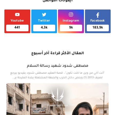
ايقونات التواصل
Youtube
Twitter
Instagram
Facebook
441
4,3k
9k
183,9k
المقال الأكثر قراءة آخر أسبوع
مصطفى شدود شهيد رسالة السلام
"أنت أخي من وين ما كنت تكون".. قصة العقيد مصطفى شدود بفيديو بيرجع
لصيف 2013 (1) وبنص دخان الحرب والجبهة المشتعلة ببلدة المليحة بر...