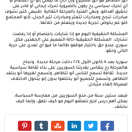
حق التظاهر هو حق مشروع وإن كان ما بيعني إنو أي اعتصام أو
أي تحرك سياسي رح يكون بالضرورة تحرك إيجابي أو قادر على
تحقيق أهدافو، وبهي الفترة بالمرحلة انتقالية طبيعي كتير نشوف
مبادرات تنجح ومبادرات تتعثر ومبادرات تثير الجدل، لأنو المجتمع
كلو عم يخوض تجربة جديدة ويتعلم من خلالها.
المشكلة الحقيقية اليوم مو إذا شاركت باعتصام أو إذا رفضت
تشارك. المشكلة الحقيقية حالة التعميم على الجهتين فكل
سوري عندو حق باختيار موقفو طالما ما فيو أي تعدي على حرية
التاني وحقو.
سوريا بعد ٨ كانون الأول ٢٠٢٤ دخلت مرحلة جديدة. ونجاح
هالمرحلة رح ينقاس بقدرتنا كسوريين على بناء ثقافة سياسية
جديدة. ثقافة تسمح للناس أنو تتظاهر، وتسمح لغيرها أنو ينتقد
التظاهر، وتسمح للجميع أنو يختلفوا بدون إنو يتحول الاختلاف
لمعركة إلغاء متبادل.
فبعد ستين سنة من منع السوريين من ممارسة السياسة،
يمكن أهم درس لازم نتعلمو اليوم مو كيف نتفق، وإنما كيف
نختلف.