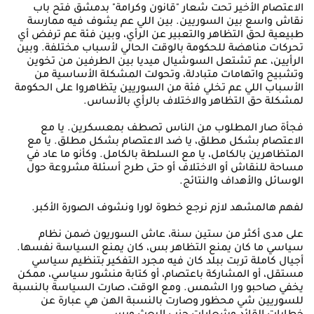
الاعتصام الأخير تحت شعار "قانون وكرامة" بدمشق فتح باب
نقاش واسع بين السوريين. بين اللي عم يشوف فيه ممارسة
طبيعية لحق التظاهر والتعبير عن الرأي، وبين فئة عم ترفض أي
تحركات مناهضة للحكومة بالوقت الحالي لأسباب مختلفة. وبين
الرأيين، عم تشتعل السوشيال ميديا بين الطرفين من تخوين
وتشبيح واتهامات متبادلة، وتحولت المشكلة الأساسية من
الأسباب اللي عم تخلي فئة من السوريين يتظاهروا على الحكومة
لمشكلة حق التظاهر والاختلاف بالرأي بالأساس.
فجأة صار المطلوب من الناس تصطف بمعسكرين. يا مع
الاعتصام بشكل مطلق، يا ضد الاعتصام بشكل مطلق. يا مع
المتظاهرين بالكامل، يا مع السلطة بالكامل. وكأنو ما عاد في
مساحة للنقاش أو الاختلاف أو حتى طرح أسئلة مشروعة حول
الوسائل والأهداف والنتائج.
لفهم هالمشهد لازم نرجع خطوة لورا ونشوف الصورة الأكبر.
على مدى أكثر من ستين سنة، عاش السوريون ضمن نظام
سياسي ما كان يمنع التظاهر بس، كان يمنع السياسة نفسها.
أجيال كاملة تربت ببلد كان فيه مجرد التفكير بتنظيم سياسي
مستقل، أو المشاركة باعتصام، أو كتابة منشور سياسي، ممكن
يخفي صاحبو ورا الشمس. ومع الوقت، صارت السياسة بالنسبة
للسوريين شي محظور وصارت بالنسبة الهن هي عبارة عن