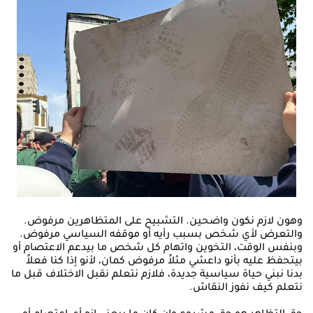
وهون لازم نكون واضحين. التشبيح على المتظاهرين مرفوض.
والتعرض لأي شخص بسبب رأيه أو موقفه السياسي مرفوض.
وبنفس الوقت، التخوين واتهام كل شخص ما بيدعم الاعتصام أو
بيتحفظ عليه بأنو داعشي مثلاً مرفوض كمان، لأنو إذا كنا فعلاً
بدنا نبني حياة سياسية جديدة، فلازم نتعلم نقبل الاختلاف قبل ما
نتعلم كيف نفوز النقاش.