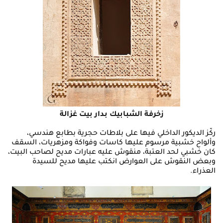
زخرفة الشبابيك بدار بيت غزالة
ركّز الديكور الداخلي فيها على بلاطات حجرية بطابع هندسي،
وألواح خشبية مرسوم عليها كاسات وفواكة ومزهريات، السقف
كان خشبي لحد العتبة، منقوش عليه عبارات مديح لصاحب البيت،
وبعض النقوش على العوارض انكتب عليها مديح للسيدة
العذراء.