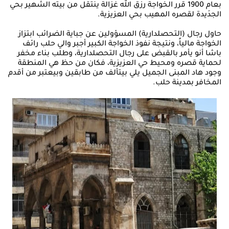
بعام 1900 قرر الخواجة رزق الله غزالة ينتقل من بيته الشهير بحي
الجدَيدة لقصره المهيب بحي العزيزية.
حاول رجال (التحصلدارية) المسؤولين عن جباية الضرائب ابتزاز
الخواجة مالياً، ونتيجة نفوذ الخواجة الكبير أجبر والي حلب رائف
باشا أنو يأمر بالقبض على رجال التحصلدارية، وطلب بناء مخفر
لحماية قصره ومحيط حي العزيزية، فكان من حظ هي المنطقة
وجود هاد المبنى الجميل يلي بيتألف من طابقين وبيعتبر من أقدم
المخافر بمدينة حلب.