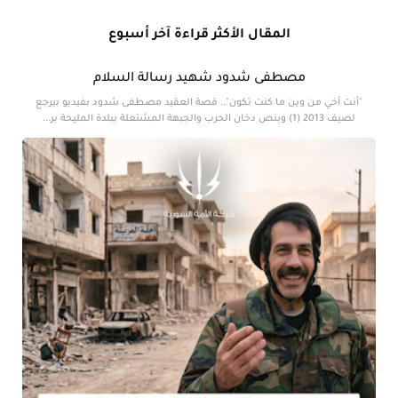
المقال الأكثر قراءة آخر أسبوع
مصطفى شدود شهيد رسالة السلام
"أنت أخي من وين ما كنت تكون".. قصة العقيد مصطفى شدود بفيديو بيرجع
لصيف 2013 (1) وبنص دخان الحرب والجبهة المشتعلة ببلدة المليحة بر...