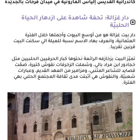
كاتدرائية القديس إلياس المارونية في ميدان فرحات بالجدَيّدة
دار غزالة: تحفة شاهدة على ازدهار الحياة
الحلبيّة
دار بيت غزالة هو من أوسع البيوت وأجملها خلال الفترة
العثمانية، وانعرف بهاد الاسم نسبة للعيلة الي سكنت البيت
قرنين تقريبا.
تميّز البيت بزخازفه الرائعة نحتوها كبار الحرفيين الحلبيين متل
خجادور ابن مراد بالي، وشملت الزخرفات نقوش كتيرة، ضمّت
قصايد للشاعر المتنبي، ومزامير من العهد القديم، وعبارات
شعبيّة، والنقوش هي أثبتت مدى ثقافة المجتمع الحلبي بهي
الفترة.