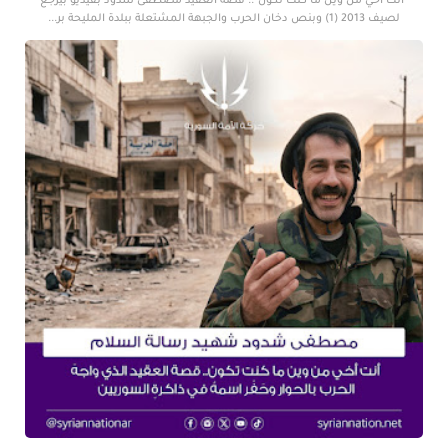
"أنت أخي من وين ما كنت تكون".. قصة العقيد مصطفى شدود بفيديو بيرجع
لصيف 2013 (1) وبنص دخان الحرب والجبهة المشتعلة ببلدة المليحة بر...