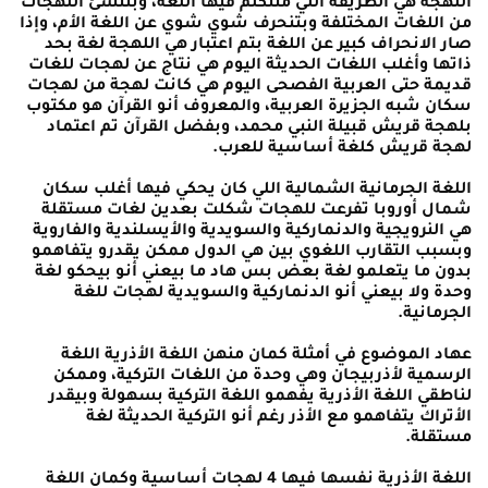
اللهجة هي الطريقة اللي منتكلم فيها اللغة، وبتنشئ اللهجات
من اللغات المختلفة وبتنحرف شوي شوي عن اللغة الأم، وإذا
صار الانحراف كبير عن اللغة بتم اعتبار هي اللهجة لغة بحد
ذاتها وأغلب اللغات الحديثة اليوم هي نتاج عن لهجات للغات
قديمة حتى العربية الفصحى اليوم هي كانت لهجة من لهجات
سكان شبه الجزيرة العربية، والمعروف أنو القرآن هو مكتوب
بلهجة قريش قبيلة النبي محمد، وبفضل القرآن تم اعتماد
لهجة قريش كلغة أساسية للعرب.
اللغة الجرمانية الشمالية اللي كان يحكي فيها أغلب سكان
شمال أوروبا تفرعت للهجات شكلت بعدين لغات مستقلة
هي النرويجية والدنماركية والسويدية والأيسلندية والفاروية
وبسبب التقارب اللغوي بين هي الدول ممكن يقدرو يتفاهمو
بدون ما يتعلمو لغة بعض بس هاد ما بيعني أنو بيحكو لغة
وحدة ولا بيعني أنو الدنماركية والسويدية لهجات للغة
الجرمانية.
عهاد الموضوع في أمثلة كمان منهن اللغة الأذرية اللغة
الرسمية لأذربيجان وهي وحدة من اللغات التركية، وممكن
لناطقي اللغة الأذرية يفهمو اللغة التركية بسهولة وبيقدر
الأتراك يتفاهمو مع الأذر رغم أنو التركية الحديثة لغة
مستقلة.
اللغة الأذرية نفسها فيها 4 لهجات أساسية وكمان اللغة