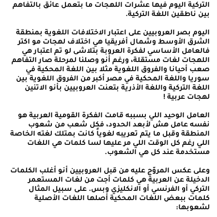
التركية اليوم فيها عشرات اللهجات ما بتعمل عائق بالتفاهم
بين ناطقين اللغة التركية.
اليوم بصر العروبيين على اعتبار الاختلافات اللغوية بمنطقة
الشرق الأوسط وشمال أفريقيا هي اختلاف لهجات مو اكتر
فالعامل الأساسي لفكرة العروبة بتلاشى لو تم اعتبار هي
اللهجات لغات مستقلة، ورغم أنو وصلنا لمرحلة صار التفاهم
صعب أحيانا والفروق اللغوية مثلا بين اللغة المحكية في
سوريا واللغة المحكية في مصر أكبر من الفروق اللغوية بين
اللغة التركية واللغة الأذرية بتعنت العروبيين بأنو الاتنين
لهجات عربية !
العامل الوحيد اللي بسببه قامت الفكرة القومية العربية هو
نفسه عامل هش لأبعد الحدود، فكل شعب من شعوب
المنطقة وقبل ما يتم تعريبه لغوياً كانت بمتلك لغته الخاصة
اللي رغم كل الوقت اللي مر عليها لسا كلمات هي اللغات
مستخدمة عند كل هي الشعوب.
وعلى عكس المروّج عليه من قبل العروبيين أنو أغلب الكلمات
الدخيلة عن العربية هي كلمات أجت من لغات المستعمر
التركي أو الفرنسي أو الانكليزي وبس. على سبيل المثال
كلمات ببعض اللغات المحكية أصلها اللغات الأصلية
لشعوبها: