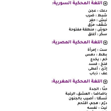
اللغة المحكية السورية:
دعك : عجن
شبط : ضرب
نبش : حفر
شقّف: مزّق
حوش : منطقة مفتوحة
سكّر : أغلق
اللغة المحكية المصرية:
ست : إمرأة
بطط : دهس
خم : يخدع
فنخ : فسد
إدّى : أعطى
عف : ذباب
اللغة المحكية المغربية:
حنّا : الجدة
باضاضا : العشق، الرغبة
تسطّا : أصيب بالجنون
درّم : هجم، اقتحم
نيت : نفسه