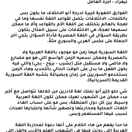
تيغراد : أجرة العامل
الفوارق اللغوية كبيرة لدرجة أنو الاختلاف ما بكون بس
بالكلمات، الاختلافات بتصل لقواعد اللغة نفسها وما في
لهجة بالعالم بتختلف عن اللغة الأم بالقواعد وألا ما ممكن
نسميها لهجة، هي الاختلافات على سبيل المثال بتكون
بطريقة السؤال في اللغة المصرية فأداة السؤال بتجي آخر
الجملة على عكس العربي والسوري مثلاً.
اللغة السورية فيها زمن مو موجود باللغة العربية ولا
بالمصرية وممكن نسميه الزمن الواسع اللي هو مو مضارع
ولا ماضي ولا مستقبل متل (بشرب - بروح - بجي) واللي فيه
بكون الفعل ما بدل على الوقت الحالي بالتحديد وهاد الزمن
بستخدمو السوريين من زمان وبصياغة بتشبه اللغة السورية
القديمة (السريانية).
شي حلو كتير أنو نملك لغة قادرين من خلالها نتواصل مع أكبر
عدد ممكن من الشعوب لهيك ممكن تكون اللغة العربية
وسيط بين كل دول المنطقة، بس مو على حساب الغاء
اللغات المحلية ومحاربتها وتصغير شأنها واعتبارها لهجات
تسبب فيها المستعمر وبس.
ما حدا يفهم من هاد الكلام على أنها دعوة لمحاربة اللغة
العربية اللي دونت فيها هي الشعوب العلم والأدب والفن اللي