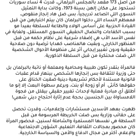
من أصل 173 مقعد بالمجلس البرلماني، قدرت 4 نساء سوريات
تستحوذ على مكان إلهن بسنة 1973، وكانت بداية التمثيل
النسوي اللي اتصاعد تدريجياً، بس ضل هاد إنجاز منقوص،
فمعظم النساء اللي دخلوا البرلمان كان بيتم اختيارهن من قبل
القيادة الحزبية على أساس الولاء والطاعة للسلطة بعيداً مو
بسبب الكفاءات والنضال الحقيقي النسوي المستقل، ولغاية في
نفس الأسد الأب هي إضفاء شرعية على نظام حكمه من قبل
المنظور الخارجي، وبقيت هالمناصب كهدايا ترضية دون صلاحية
حقيقية ودون تغيير إيجابي أثر على منظومة الأحوال الشخصية
اللي ضلت محتكرة من قبل السلطة الذكورية.
فالمرأة بتقدر تكون طبيبة ومحامية ومعلمة أو نائبة بالبرلمان بل
حتى وزيرة للثقافة بس إنجازها الشخصي بينهار قدام عقبات
قانونية مستندة لأحكام تشريعية دينية ضقيت الخناق على
حقوقها كأنثى أم أو زوجة أو بنت، وبرغم سطوة البعث إلا إنو ما
أطلق أي مبادرة فعلية لإحداث تغيير حقيقي بيقلل من فجوة
اللامساواة بين الجنسين بحجة عدم إثارة احتجاج ديني شعبي!
ظهرت بعهد الأسدين مستشارات وإعلاميات، وقدرت تحصل
على حقائب وزارية بس ضلت الخريطة المرسومة من قبل
السلطة هي نفسها المستمرة والشاملة لسنين، فحضور المرأة
كان محصور بمجالات الثقافة، التعليم، الشؤون الاجتماعية
والإعلام، أكتر من مجال الدفاع والأمن والسياسة الخارجية.