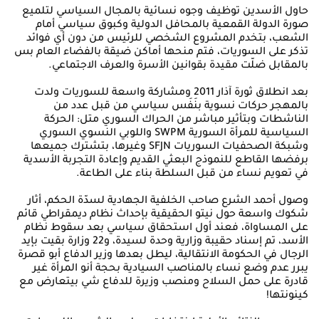
حاول الأسدين توظيف وجوه نسائية بالمجال السياسي لتلميع
صورة الدولة القمعية بالمحافل الدولية وكبوق سياسي أمام
الشعب، بتخدم المشروع الشخصي للرئيس من دون أي فوائد
تذكر على السوريات، فتم منحها أماكن ضيقة بالفضاء العام بس
بالمقابل ضلّت مقيدة بقوانين الأسرة والعرف الاجتماعي.
بعد انطلاق ثورة آذار 2011 ومشاركة واسعة للسوريات ولدت
بالمهجر حركات نسوية بنَفَس سياسي من قبل عدد من
الناشطات وبتأثير مباشر من الحراك السوري متل: الحركة
السياسية للمرأة السورية SWPM واللوبي النسوي السوري
وشبكة الصحفيات السوريات SFJN وغيرها، بتشترك جميعها
برفضها القاطع للنموذج البعثي القديم وإعادة التجربة الأسدية
في تعويم نساء من قبل السلطة بناء على الطاعة.
وصول أحمد الشرع صاحب الخلفية الجهادية لسدّة الحكم، أثار
شكوك واسعة حول نيتو الحقيقية بإحداث نظام ديمقراطي قائم
على المساواة، فعند أول استحقاق سياسي بعد سقوط نظام
الأسد، تم إسناد حقيبة وزارية وحدة لسيدة، و22 وزارة بقيت بإيد
الرجال في الحكومة الانتقالية، ليطل بعدها وزير الدفاع أبو قصرة
يبرر عدم وضع نساء بالمناصب السيادية بحجة أنو المرأة غير
قادرة على حمل السلاح ومنصب وزيرة للدفاع شي بيتعارض مع
كينونتها!