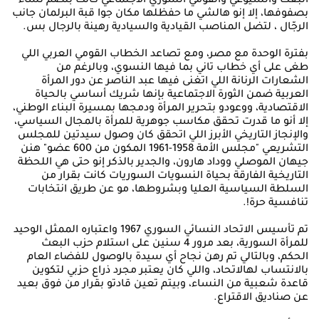
البعث والشيوعي والقومي السوري الاجتماعي كانت بتضم نساء
بصفوفها، إلا إنو هالشي ما حفظلها مكان جوا قبة البرلمان جانب
الرجّال ، لتضل المناصب القيادية والسيادية رهينة بالرجال بس.
بفترة الوحدة مع مصر، ومع تصاعد الخطاب القومي العربي اللي
طغى على أي خطاب تاني بما فيها النسوي، وبالرغم من
الشعارات الرنانة اللي اتغنى فيها عبد الناصر عن دور المرأة
العربية ضمن الثورة الاجتماعية بإنها شريك أساسي بالحياة
الاقتصادية، ووعودو بتحرير المرأة ودمجها بمسيرة البناء الوطني،
إلا أنو ما قدرت تحقق مكاسب جوهرية للمرأة بالمجال السياسي،
والإنجاز التاريخي الأبرز اللي اتحقق كان وصول سيدتين للمجلس
التشريعي "مجلس الأمة 1958-1961 المكون من 600 عضو" هنن
جيهان الموصلي ووداد هارون، والجدير بالذكر إنو حتى هي اللحظة
التاريخية الفارقة بحياة النسويات السوريات كانت بقرار من
السلطة السياسية العليا وبشروطها، مو عن طريق انتخابات
تنافسية حرة!.
تم تأسيس الاتحاد النسائي السوري 1967 واعتباره الممثل الوحيد
للمرأة السورية، بعد مرور 4 سنين على استلام حزب البعث
الحكم، وبالتالي تم رهن نجاح أي سيدة بالوصول للفضاء العام
بالانتساب لهالاتحاد، واللي كان يعتبر مجرد ذراع حزبي لتكوين
قاعدة شعبية من النساء، وبيتم تعين قادتو بقرار من فوق بعيد
عن صناديق الاقتراع.