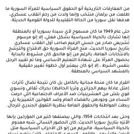
من المفارقات التاريخية أنو الحقوق السياسية للمرأة السورية ما
طلعت من برلمان منتخب وإنما ولدت من رحم انقلاب عسكري،
هدفها نقل سوريا من الحالة التقليدية للدولة القومية الحديثة.
حتى عام 1949 ما كان مسموح لأي سيدة بسوريا أو بالمنطقة
إنها تشارك بالحياة السياسية بشكل فعلي، إلا إنو مرسوم
تشريعي صادر عن حسني الزعيم صاحب أول انقلاب عسكري
بتاريخ سوريا الحديث، منح المرأة السورية حق الاقتراع والترشح
بالانتخابات العامة، بالرغم من إنو هالحق كان مشروط بالبداية
بحصول المرأة على شهادة التعليم الأساسي وما تم تقييد الرجل
بنفس الشرط ، إلا إنو كان بيعتبر أول خطوة تغيير حقيقية
بالمشهد السياسي بالمنطقة.
القرار ما كان منحة مجانية بالكامل بل كان نتيجة نضال ثائرات
(متل عادلة بيهم الجزائري وثريا الحافظ) بحراك ثقافي ونسوي
قوي بلش من العشرينيات ضد الأعراف الاجتماعية اللي حرمت
النساء من وجودهن بالفضاء العام وضد القوانين التمييزية يلي
ربطت المواطنة والحقوق العامة بنظرية التفوق الجندري للرجال.
وحتى بعد انتخابات 1954، واللي بيصنفها كتير من المؤرخين بإنها
الأنزه بتاريخ سوريا الحديث، كان الحضور النسائي شبه معدوم
بالحياة السياسية، فالبرغم من إنو كل الأحزاب السياسية متل