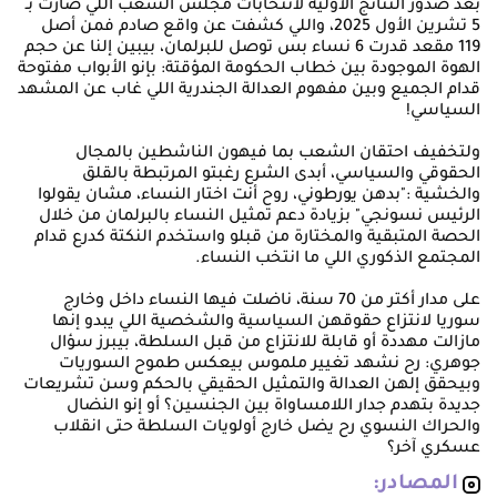
بعد صدور النتائج الأولية لانتخابات مجلس الشعب اللي صارت بـ
5 تشرين الأول 2025، واللي كشفت عن واقع صادم فمن أصل
119 مقعد قدرت 6 نساء بس توصل للبرلمان، بيبين إلنا عن حجم
الهوة الموجودة بين خطاب الحكومة المؤقتة: بإنو الأبواب مفتوحة
قدام الجميع وبين مفهوم العدالة الجندرية اللي غاب عن المشهد
السياسي!
ولتخفيف احتقان الشعب بما فيهون الناشطين بالمجال
الحقوقي والسياسي، أبدى الشرع رغبتو المرتبطة بالقلق
والخشية :"بدهن يورطوني، روح أنت اختار النساء، مشان يقولوا
الرئيس نسونجي" بزيادة دعم تمثيل النساء بالبرلمان من خلال
الحصة المتبقية والمختارة من قبلو واستخدم النكتة كدرع قدام
المجتمع الذكوري اللي ما انتخب النساء.
على مدار أكتر من 70 سنة، ناضلت فيها النساء داخل وخارج
سوريا لانتزاع حقوقهن السياسية والشخصية اللي يبدو إنها
مازالت مهددة أو قابلة للانتزاع من قبل السلطة، بيبرز سؤال
جوهري: رح نشهد تغيير ملموس بيعكس طموح السوريات
وبيحقق إلهن العدالة والتمثيل الحقيقي بالحكم وسن تشريعات
جديدة بتهدم جدار اللامساواة بين الجنسين؟ أو إنو النضال
والحراك النسوي رح يضل خارج أولويات السلطة حتى انقلاب
عسكري آخر؟
المصادر: