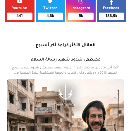
Youtube
Twitter
Instagram
Facebook
441
4,3k
9k
183,9k
المقال الأكثر قراءة آخر أسبوع
مصطفى شدود شهيد رسالة السلام
"أنت أخي من وين ما كنت تكون".. قصة العقيد مصطفى شدود بفيديو بيرجع
لصيف 2013 (1) وبنص دخان الحرب والجبهة المشتعلة ببلدة المليحة بر...