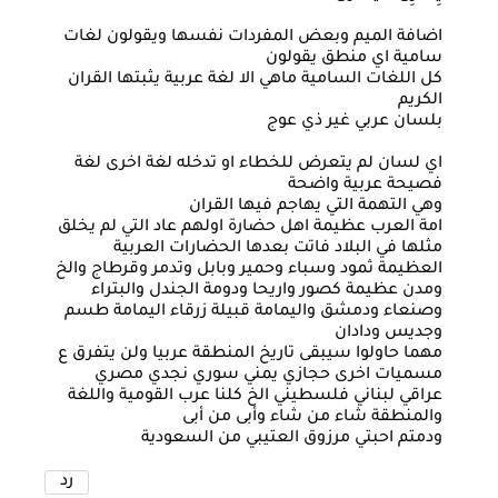
اضافة الميم وبعض المفردات نفسها ويقولون لغات
سامية اي منطق يقولون
كل اللغات السامية ماهي الا لغة عربية يثبتها القران
الكريم
بلسان عربي غير ذي عوج
اي لسان لم يتعرض للخطاء او تدخله لغة اخرى لغة
فصيحة عربية واضحة
وهي التهمة التي يهاجم فيها القران
امة العرب عظيمة اهل حضارة اولهم عاد التي لم يخلق
مثلها في البلاد فاتت بعدها الحضارات العربية
العظيمة ثمود وسباء وحمير وبابل وتدمر وقرطاج والخ
ومدن عظيمة كصور واريحا ودومة الجندل والبتراء
وصنعاء ودمشق واليمامة قبيلة زرقاء اليمامة طسم
وجديس ودادان
مهما حاولوا سيبقى تاريخ المنطقة عربيا ولن يتفرق ع
مسميات اخرى حجازي يمني سوري نجدي مصري
عراقي لبناني فلسطيني الخ كلنا عرب القومية واللغة
والمنطقة شاء من شاء وأبى من أبى
ودمتم احبتي مرزوق العتيبي من السعودية
رد