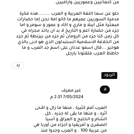
من كنعانيين وعموريين واراميين.
حلو عن سما اللغة العربية و العرب ........هذه فكرة
مدمرة السوريين عمرهم ما كانو امة نحن إما حضارات
مبعثرة مثل ايبلا و ماري و اكاد و عمور و سومر و اما
جزء من حضارة اعم و التاريخ لا بد ان ياخذ مجراه في
كل زمن كنا جزء من الرومان ثم جزء من بيزنطة ثم جزء
من الخلافة الاسلامية اتستبدلون الذي هو ادنى بالذي
هوخير ...قال اسمو عدنان على اسم جد العرب و ما
حاطط العرب فلقتونا يارجل
رد
الردود
غير معرف
7/05/2024 2:31 م
العرب أمم كثيرة ، منها ما زال و امّحى
أثره ، و منها ما بقى له جذره ، كل
الشام و الخليج و العراق و آسيا
الصغرى و أفريقيا و أجزاء من أوربا هي
من عربية 100 . و العرب وجدوا منذ