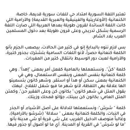
تعتبر اللغة السورية امتداد حي للغات سورية قديمة، خاصة:
الكنعانية (الأوغاريتية والفينيقية والعبرية القديمة) والآرامية اللي
كانت اللغة السائدة لقرون طويلة بعدها العربية اللي صارت اللغة
الرسمية بشكل تدريجي وعلى قرون طويلة بعد دخول المسلمين
العرب بلاد الشام.
بس لازم ننوه بالبداية إنو في كتير من الحالات، بيصعب الجزم بأنو
الكلمة كنعانية حصراً، لأنو اللغات السامية بتشترك بجذور كتيرة،
والآرامية لعبت دور الوسيط بانتقال كتير من المفردات.
كلمة "كنّ". ونستعملها بالعامية كفعل أمر بمعنى "إهدأ". وهي
كلمة كنعانية بنفس المعنى وبنفس الاستعمال، وهي في
الكنعانية بمعنى سكن أو هدأ أو استقر. وشهر كانون بتسميتو
الها علاقة بهي اللفظة، لأنو شهر ما فيو شغل للفلاح. ليهك
بقول المتل في شهر كانون:" بكانون كن وعلى الفقير حن", وكمتن
المتل العامي: بكانون كن ببيتك، جوّاتو قمحك وزيتك.
كلمة " شرش": ونستعملها للدلالة على أصل الأشياء, أو الجذر
في النبات، والكلمة كنعانية بمعنى " سلالة" (شرشو بالآرامية)،
وغالباً منوصف الدخيل الغريب على شي قرية أو شي مدينة بأنو
"ما لو شرش" في القرية أو المدينة. أي ما لو أصول أو جذور فيها.