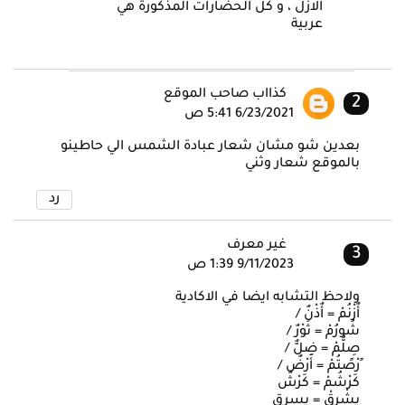
الازل ، و كل الحضارات المذكورة هي
عربية
كذااب صاحب الموقع
6/23/2021 5:41 ص
بعدين شو مشان شعار عبادة الشمس الي حاطينو
بالموقع شعار وثني
رد
غير معرف
9/11/2023 1:39 ص
ولاحظ التشابه ايضا في الاكادية
أٌزْنُمْ = أٌذْنٌ /
شُورُمْ = ثَوْرٌ /
صِلُّمْ = ضِلٌّ /
ًرْصًتُمْ = أَرْضٌ /
كَرْشُمْ = كَرْشٌ
يِشْرِقْ = يسرق