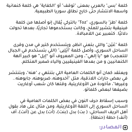
كلمة "بس" بالعربي بمعنى "توقف" أو "الكفاية" هي كلمة كنعانية
واسعة الانتشار حتى خارج نطاق سوريا الطبيعية.
كلمة "طز" بالسوري، "Toz" بالتركي يُقال إنو أصلها من كلمة
فينيقية بتشير للملح، وكانت بستخدموها تجاريًا، بعدها تحولت
دلاليًا. كتعبير عن اللامبالاة.
كلمة "عَيّن" واللي بتعني انظر، وبتستخدم كتير في مدن وقرى
الساحل السوري، وأصل كلمة "أَيْلِيى" (اللي بتستخدم في الجبال
للتعجب) هو “يا إلهي”، ومن المعروف أنو “إيل” هو كبير آلهة
الكنعانيين و من بعدها الفينيقيين والياء ضمير المتكلم.
ويعتقد كمان أنو الكلمات العامية اللي بتنتهي بـ "هنه"، وبتنتشر
في بعض حارات اللاذقية، متل "أخدوهنه، ضربوهنه، جابوهنه..
وغيرها"، مأخودة من الأوغاريتية، وقتها كان شعب أوغاريت
بضيفها لبعض كلماتو.
وسبب إسقاط حرف النون في بعض الكلمات العامية في
الساحل السوري إلى اللغة الأوغاريتية، ومن مثال على هاد بقول
أهل الريف الساحلي: ( بت) بدل (بنت)، (أت) بدل عن (أنت)، أف
(أنف) حطة (حنطة).
المصادر: