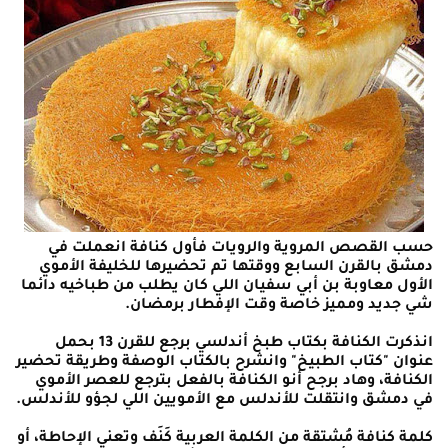
حسب القصص المروية والرويات فأول كنافة انعملت في
دمشق بالقرن السابع ووقتها تم تحضيرها للخليفة الأموي
الأول معاوبة بن أبي سفيان اللي كان يطلب من طباخيه دائما
شي جديد ومميز خاصة وقت الإفطار برمضان.
انذكرت الكنافة بكتاب طبخ أندلسي برجع للقرن 13 بحمل
عنوان "كتاب الطبيخ" وانشرح بالكتاب الوصفة وطريقة تحضير
الكنافة، وهاد برجح أنو الكنافة بالفعل بترجع للعصر الأموي
في دمشق وانتقلت للأندلس مع الأمويين اللي لجؤو للأندلس.
كلمة كنافة مُشتقة من الكلمة العربية كَنَف وتعني الإحاطة، أو