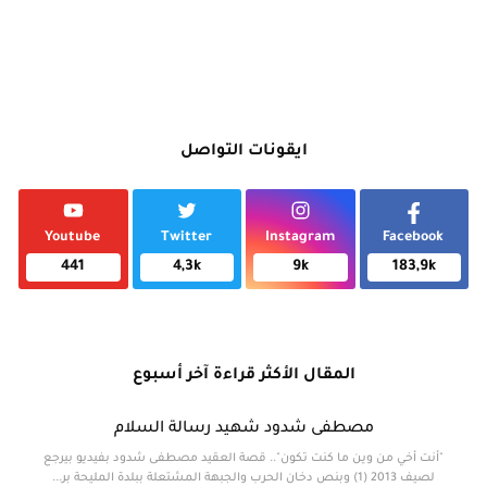
ايقونات التواصل
Youtube
Twitter
Instagram
Facebook
441
4,3k
9k
183,9k
المقال الأكثر قراءة آخر أسبوع
مصطفى شدود شهيد رسالة السلام
"أنت أخي من وين ما كنت تكون".. قصة العقيد مصطفى شدود بفيديو بيرجع
لصيف 2013 (1) وبنص دخان الحرب والجبهة المشتعلة ببلدة المليحة بر...