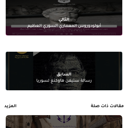
التالي
أبولودوروس المعماري السوري العظيم
السابق
رسالة ستيفن هاوكنغ لسوريا
مقالات ذات صلة
المزيد