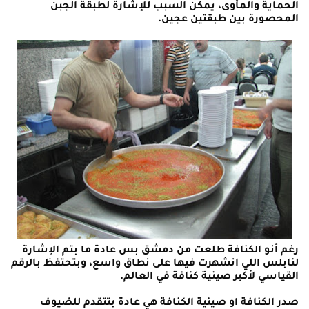
الحماية والمأوى، يمكن السبب للإشارة لطبقة الجبن
المحصورة بين طبقتين عجين.
رغم أنو الكنافة طلعت من دمشق بس عادة ما بتم الإشارة
لنابلس اللي انشهرت فيها على نطاق واسع، وبتحتفظ بالرقم
القياسي لأكبر صينية كنافة في العالم.
صدر الكنافة او صينية الكنافة هي عادة بتتقدم للضيوف