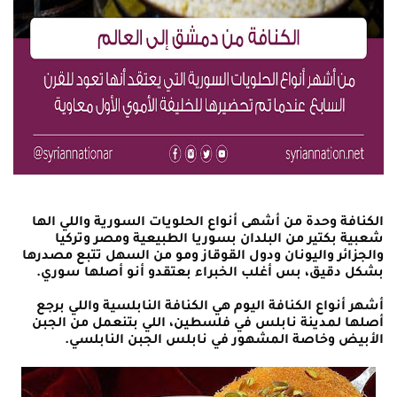
الكنافة وحدة من أشهى أنواع الحلويات السورية واللي الها
شعبية بكتير من البلدان بسوريا الطبيعية ومصر وتركيا
والجزائر واليونان ودول القوقاز ومو من السهل تتبع مصدرها
بشكل دقيق، بس أغلب الخبراء بعتقدو أنو أصلها سوري.
أشهر أنواع الكنافة اليوم هي الكنافة النابلسية واللي برجع
أصلها لمدينة نابلس في فلسطين، اللي بتنعمل من الجبن
الأبيض وخاصة المشهور في نابلس الجبن النابلسي.